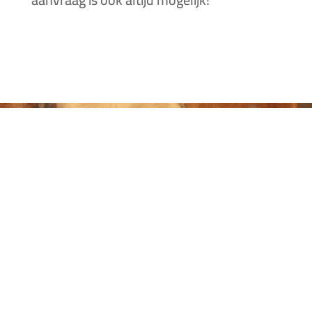
Klaar voor uw eerste
schilderles?
NEEM VRIJBLIJVEND CONTACT
MET MIJ OF MELD U DIRECT
AAN
CONTACT OPNEMEN